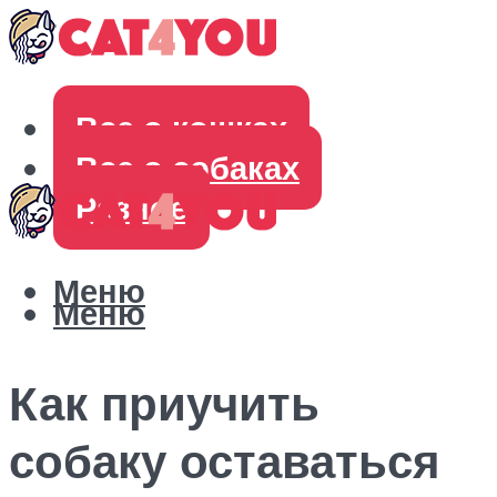
Все о кошках
Все о собаках
Разное
Меню
Меню
Как приучить
собаку оставаться