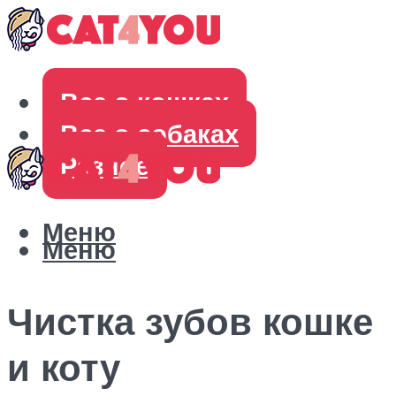
Все о кошках
Все о собаках
Разное
Меню
Меню
Чистка зубов кошке
и коту