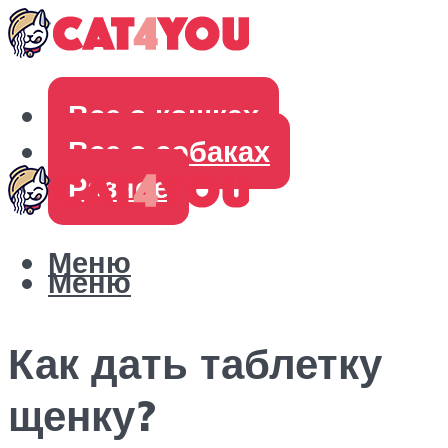
Все о кошках
Все о собаках
Разное
Меню
Меню
Как дать таблетку
щенку?