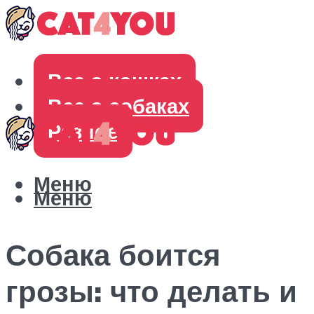
Все о кошках
Все о собаках
Разное
Меню
Меню
Собака боится
грозы: что делать и