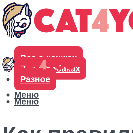
Все о кошках
Все о собаках
Разное
Меню
Меню