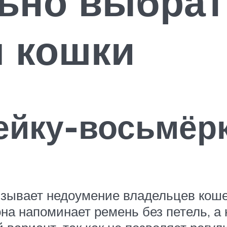
ьно выбрат
я кошки
ейку-восьмёр
ывает недоумение владельцев кошек, 
она напоминает ремень без петель, а