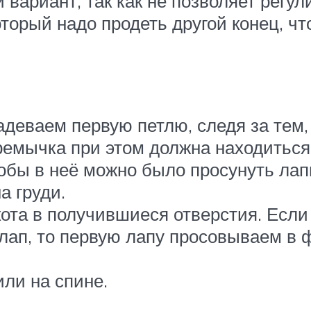
 вариант, так как не позволяет регу
оторый надо продеть другой конец, ч
деваем первую петлю, следя за тем,
ремычка при этом должна находиться 
обы в неё можно было просунуть лап
а груди.
та в получившиеся отверстия. Если
 лап, то первую лапу просовываем в 
ли на спине.