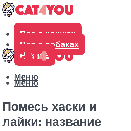
Все о кошках
Все о собаках
Разное
Меню
Меню
Помесь хаски и
лайки: название