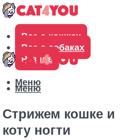
Все о кошках
Все о собаках
Разное
Меню
Меню
Стрижем кошке и
коту ногти