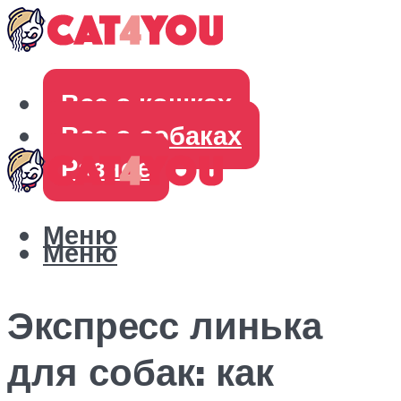
Все о кошках
Все о собаках
Разное
Меню
Меню
Экспресс линька
для собак: как