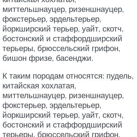
миттельшнауцер, ризеншнауцер,
фокстерьер, эрдельтерьер,
йоркширский терьер, уайт, скотч,
бостонский и стаффордширский
терьеры, брюссельский грифон,
бишон фризе, басенджи.
К таким породам относятся: пудель,
китайская хохлатая,
миттельшнауцер, ризеншнауцер,
фокстерьер, эрдельтерьер,
йоркширский терьер, уайт, скотч,
бостонский и стаффордширский
терьеры, брюссельский грифон,