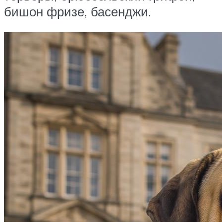
бишон фризе, басенджи.