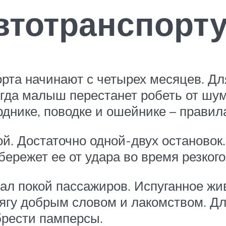
втотранспорт
рта начинают с четырех месяцев. Для
гда малыш перестанет робеть от шум
рднике, поводке и ошейнике – правил
ой. Достаточно одной-двух остановок
убережет ее от удара во время резког
ал покой пассажиров. Испуганное жи
нягу добрым словом и лакомством. Д
брести памперсы.