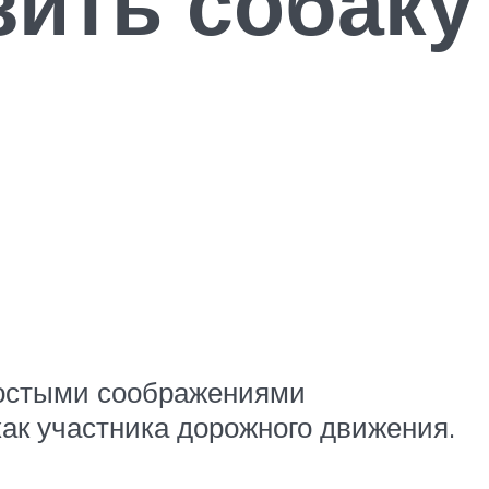
зить собаку
ростыми соображениями
как участника дорожного движения.