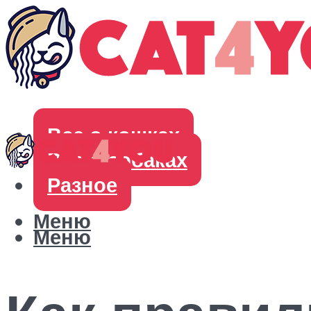
Все о кошках
Все о собаках
Разное
Меню
Меню