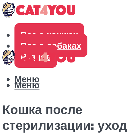
Все о кошках
Все о собаках
Разное
Меню
Меню
Кошка после
стерилизации: уход