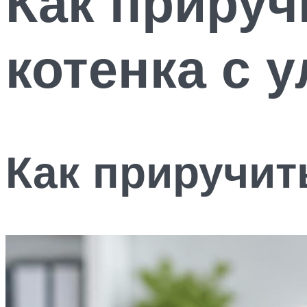
Как прируч
котенка с 
Как приручит