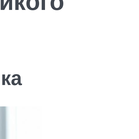
дикого
нка