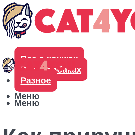
Все о кошках
Все о собаках
Разное
Меню
Меню