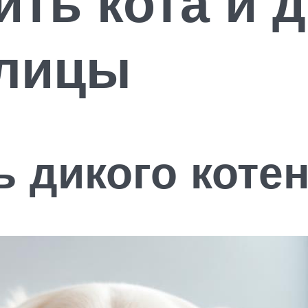
ить кота и 
улицы
ь дикого коте