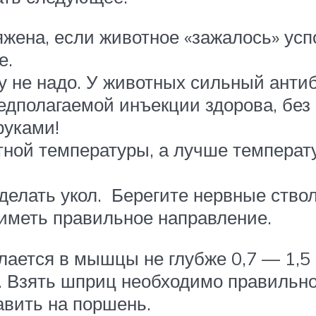
ена, если животное «зажалось» успо
е.
жу не надо. У животных сильный анти
редполагаемой инъекции здорова, без
руками!
ной температуры, а лучше температу
 делать укол. Берегите нервные ств
иметь правильное направление.
елается в мышцы не глубже 0,7 — 1,5
см. Взять шприц необходимо правильно
авить на поршень.