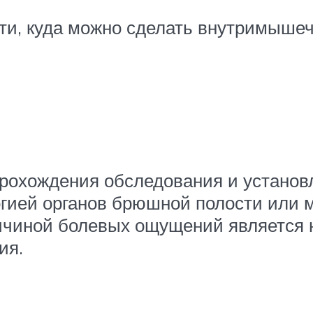
и, куда можно сделать внутримышеч
прохождения обследования и установл
гией органов брюшной полости или ма
ичиной болевых ощущений является н
ия.