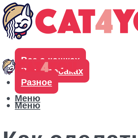
Все о кошках
Все о собаках
Разное
Меню
Меню