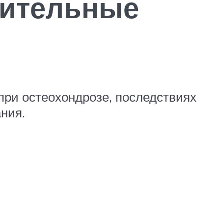
лительные
ри остеохондрозе, последствиях
ния.