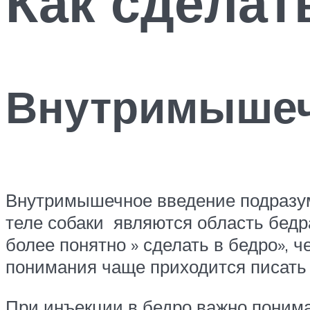
Как сделат
Внутримышеч
Внутримышечное введение подразу
теле собаки являются область бедра
более понятно » сделать в бедро», 
понимания чаще приходится писать 
При инъекции в бедро важно поним