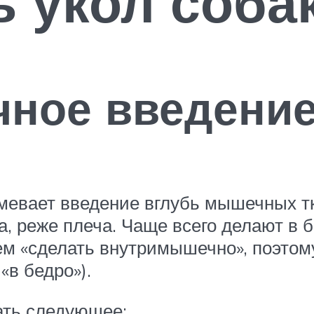
ь укол соба
ное введени
мевает введение вглубь мышечных т
, реже плеча. Чаще всего делают в б
чем «сделать внутримышечно», поэтом
«в бедро»).
ать следующее: