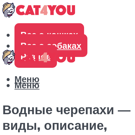
Все о кошках
Все о собаках
Разное
Меню
Меню
Водные черепахи —
виды, описание,