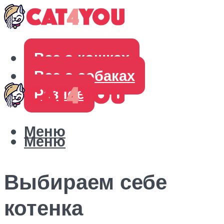
Все о кошках
Все о собаках
Разное
Меню
Меню
Выбираем себе
котенка