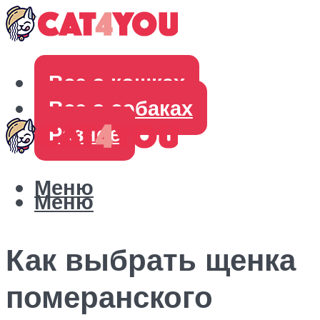
Все о кошках
Все о собаках
Разное
Меню
Меню
Как выбрать щенка
померанского