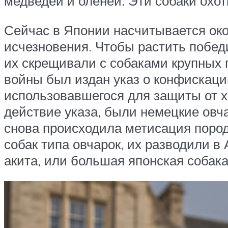
медведей и оленей. Эти собаки охо
Сейчас в Японии насчитывается окол
исчезновения. Чтобы растить побед
их скрещивали с собаками крупных 
войны был издан указ о конфискаци
использовавшегося для защиты от х
действие указа, были немецкие овча
снова происходила метисация пород
собак типа овчарок, их разводили в
акита, или большая японская собака