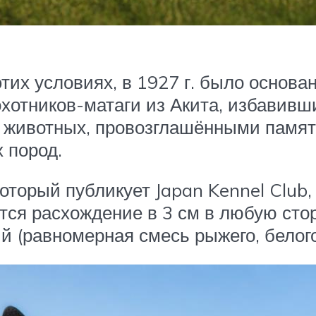
тих условиях, в 1927 г. было основ
охотников-матаги из Акита, избавив
з животных, провозглашёнными памят
 пород.
который публикует Japan Kennel Club,
ается расхождение в 3 см в любую сто
 (равномерная смесь рыжего, белого 