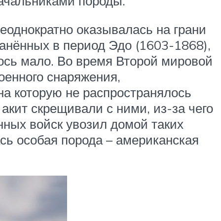
начальниками породы.
неоднократно оказывалась на грани
анённых в период Эдо (1603-1868),
лось мало. Во время Второй мировой
оенного снаряжения,
на которую не распространялось
акит скрещивали с ними, из-за чего
нных войск увозил домой таких
ась особая порода – американская