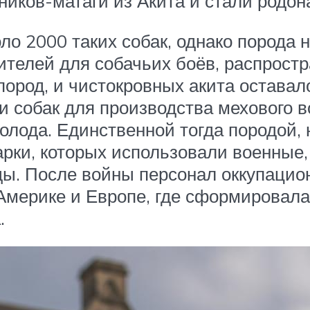
тников-матаги из Акита и стали родо
о 2000 таких собак, однако порода 
ителей для собачьих боёв, распростр
пород, и чистокровных акита остава
и собак для производства мехового в
олода. Единственной тогда породой, 
рки, которых использовали военные, 
ы. После войны персонал оккупацио
 Америке и Европе, где сформировал
.