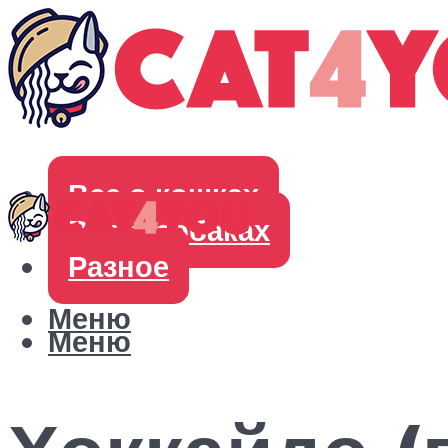
Все о кошках
Все о собаках
Разное
Меню
Меню