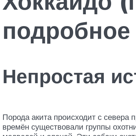
Хоккайдо (
подробное
Непростая и
Порода акита происходит с севера п
времён существовали группы охотник