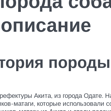
порода соба
 описание
стория породы
рефектуры Акита, из города Одате. 
ов-матаги, которые использовали соб