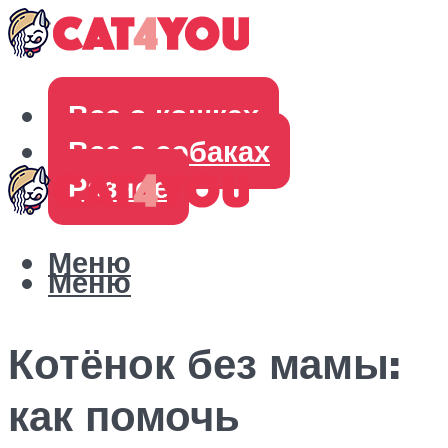
Все о кошках
Все о собаках
Разное
Меню
Меню
Котёнок без мамы:
как помочь