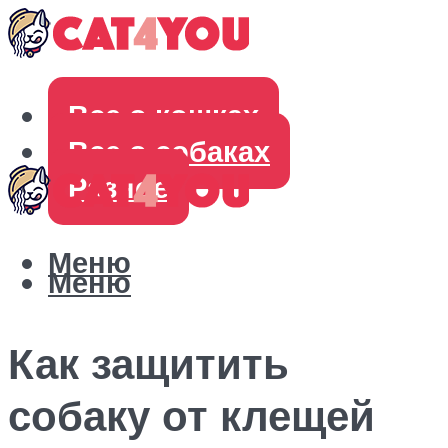
Все о кошках
Все о собаках
Разное
Меню
Меню
Как защитить
собаку от клещей