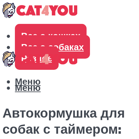
Все о кошках
Все о собаках
Разное
Меню
Меню
Автокормушка для
собак с таймером: