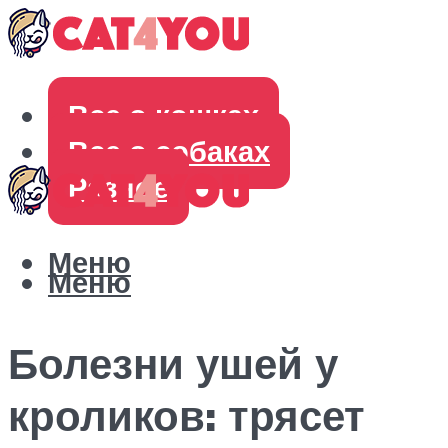
Все о кошках
Все о собаках
Разное
Меню
Меню
Болезни ушей у
кроликов: трясет