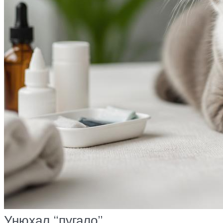
Унюхал “пугало”