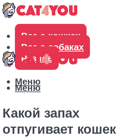
Все о кошках
Все о собаках
Разное
Меню
Меню
Какой запах
отпугивает кошек