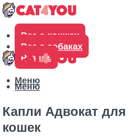
Все о кошках
Все о собаках
Разное
Меню
Меню
Капли Адвокат для
кошек