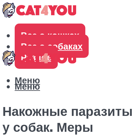
Все о кошках
Все о собаках
Разное
Меню
Меню
Накожные паразиты
у собак. Меры