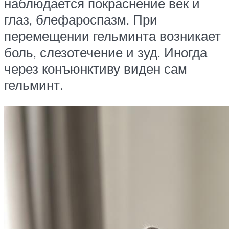
наблюдается покраснение век и
глаз, блефароспазм. При
перемещении гельминта возникает
боль, слезотечение и зуд. Иногда
через конъюнктиву виден сам
гельминт.