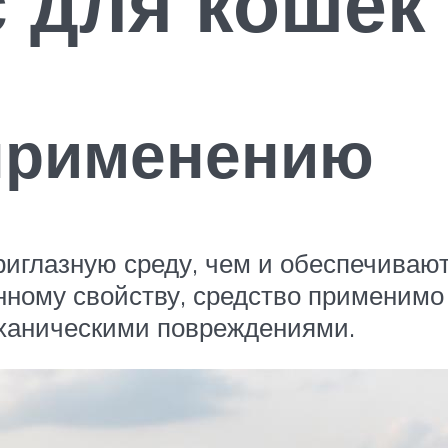
 для кошек 
 применению
риглазную среду, чем и обеспечиваю
анному свойству, средство применимо
еханическими повреждениями.