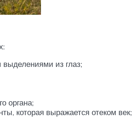
х:
 выделениями из глаз;
о органа;
ты, которая выражается отеком век;