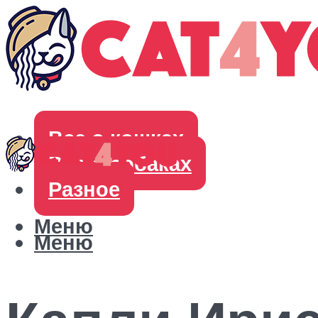
Все о кошках
Все о собаках
Разное
Меню
Меню