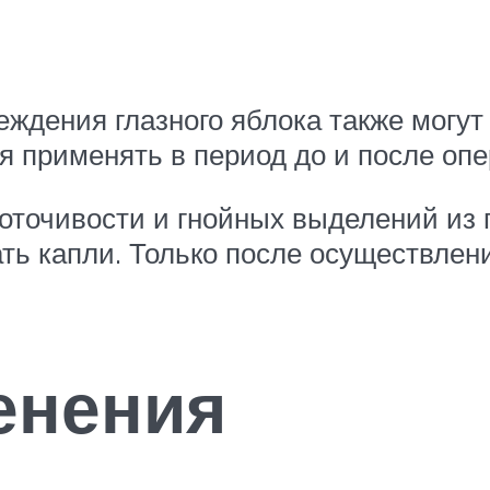
ждения глазного яблока также могут
ся применять в период до и после оп
оточивости и гнойных выделений из 
пать капли. Только после осуществле
енения