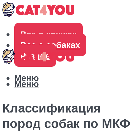
Все о кошках
Все о собаках
Разное
Меню
Меню
Классификация
пород собак по МКФ