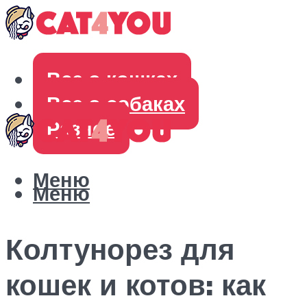
Все о кошках
Все о собаках
Разное
Меню
Меню
Колтунорез для
кошек и котов: как