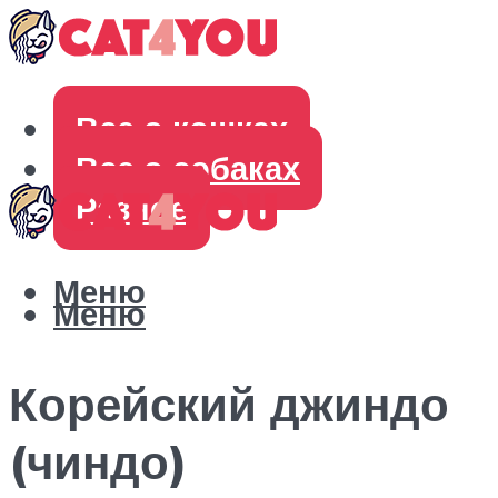
Все о кошках
Все о собаках
Разное
Меню
Меню
Корейский джиндо
(чиндо)