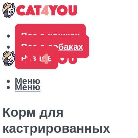
Все о кошках
Все о собаках
Разное
Меню
Меню
Корм для
кастрированных