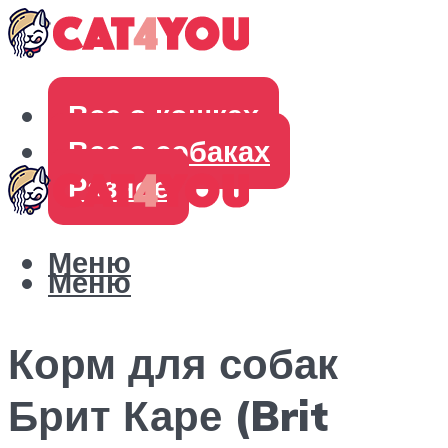
Все о кошках
Все о собаках
Разное
Меню
Меню
Корм для собак
Брит Каре (Brit