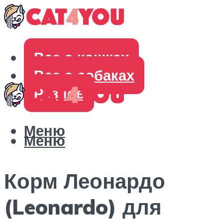
Все о кошках
Все о собаках
Разное
Меню
Меню
Корм Леонардо
(Leonardo) для