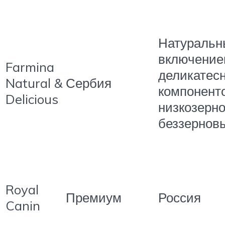
Натуральн
включени
Farmina
деликатес
Natural &
Сербия
компоненто
Delicious
низкозерн
беззернов
Royal
Премиум
Россия
Canin