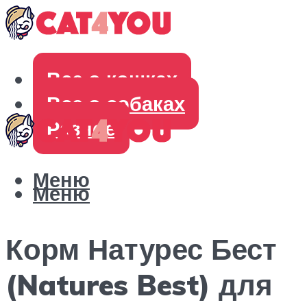
Все о кошках
Все о собаках
Разное
Меню
Меню
Корм Натурес Бест
(Natures Best) для