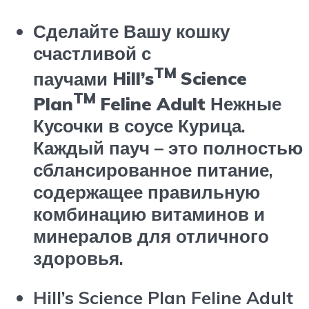
Сделайте Вашу кошку
счастливой с
TM
паучами
Hill’s
Science
TM
Plan
Feline Adult
Нежные
Кусочки
в
соусе
Курица.
Каждый пауч – это полностью
сблансированное питание,
содержащее правильную
комбинацию витаминов и
минералов для отличного
здоровья.
Hill’s
Science Plan
Feline Adult