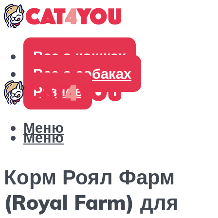
Все о кошках
Все о собаках
Разное
Меню
Меню
Корм Роял Фарм
(Royal Farm) для