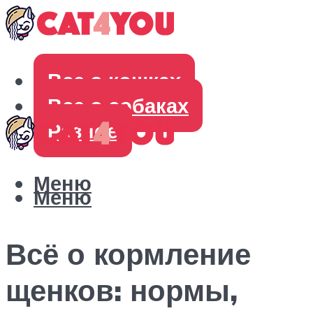
Все о кошках
Все о собаках
Разное
Меню
Меню
Всё о кормление
щенков: нормы,