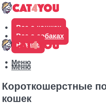
Все о кошках
Все о собаках
Разное
Меню
Меню
Короткошерстные п
кошек