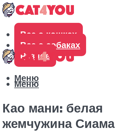
Все о кошках
Все о собаках
Разное
Меню
Меню
Као мани: белая
жемчужина Сиама