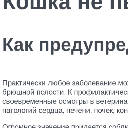
Кошка не п
Как предупре
Практически любое заболевание мож
брюшной полости. К профилактичес
своевременные осмотры в ветерина
патологий сердца, печени, почек, к
Огромное значение придается собл