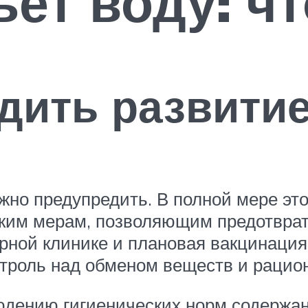
ьет воду: ч
дить развитие
но предупредить. В полной мере это
ким мерам, позволяющим предотврати
рной клинике и плановая вакцинация
онтроль над обменом веществ и раци
юдению гигиенических норм содержа