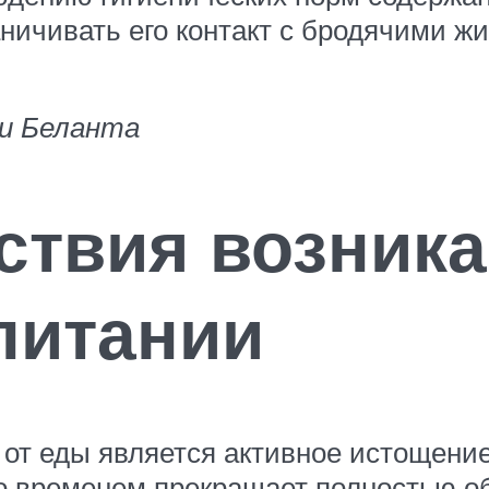
ничивать его контакт с бродячими ж
ки Беланта
ствия возник
питании
от еды является активное истощение
со временем прекращает полностью о