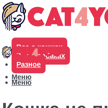
Все о кошках
Все о собаках
Разное
Меню
Меню