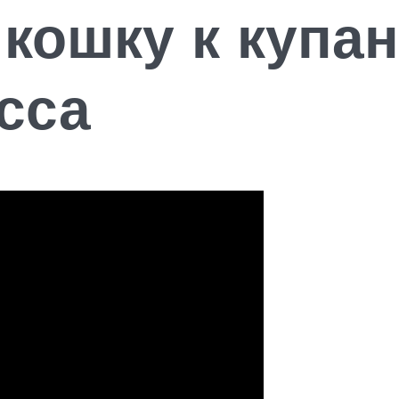
 кошку к купа
сса