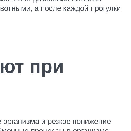
ивотными, а после каждой прогулки
ают при
 организма и резкое понижение
бменные процессы в организме.