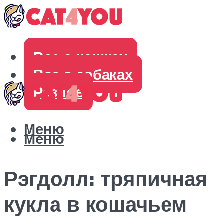
Все о кошках
Все о собаках
Разное
Меню
Меню
Рэгдолл: тряпичная
кукла в кошачьем