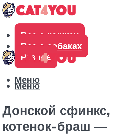
Все о кошках
Все о собаках
Разное
Меню
Меню
Донской сфинкс,
котенок-браш —