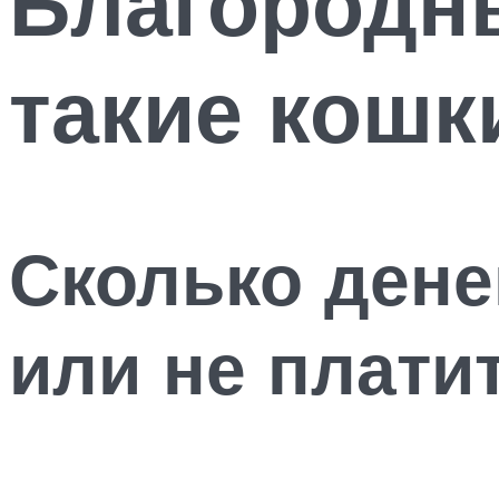
Благородн
такие кош
Сколько денег
или не плати