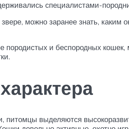
ддерживались специалистами-породн
звере, можно заранее знать, каким 
ие породистых и беспородных кошек,
ки.
характера
и, питомцы выделяются высокоразвит
ошки довольно активные, охотно играю