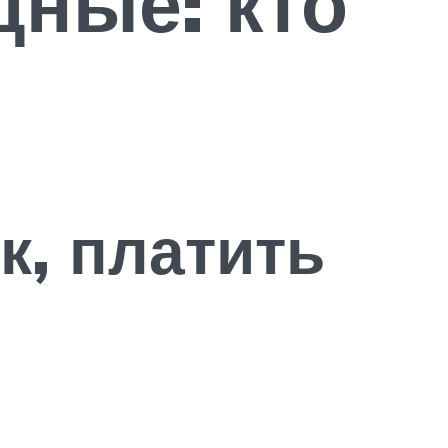
ные: кто
к, платить