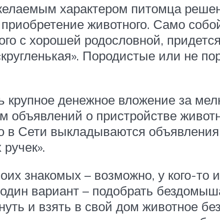
желаемым характером питомца решен,
а приобретение животного. Само собо
ного с хорошей родословной, придетс
 «кругленькая». Породистые или не п
 крупное денежное вложение за мелк
м объявлений о пристройстве животн
то в Сети выкладываются объявления
ручек».
оих знакомых – возможно, у кого-то 
один вариант – подобрать бездомыша
уть и взять в свой дом животное без