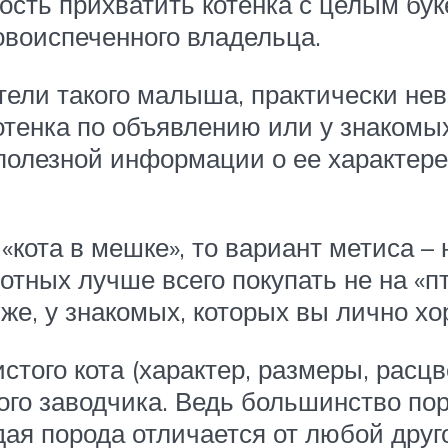
ность прихватить котенка с целым бу
овоиспеченного владельца.
тели такого малыша, практически не
отенка по объявлению или у знакомы
полезной информации о ее характере
«кота в мешке», то вариант метиса – 
тных лучше всего покупать не на «пти
же, у знакомых, которых вы лично хо
ого кота (характер, размеры, расцве
мого заводчика. Ведь большинство п
дая порода отличается от любой дру