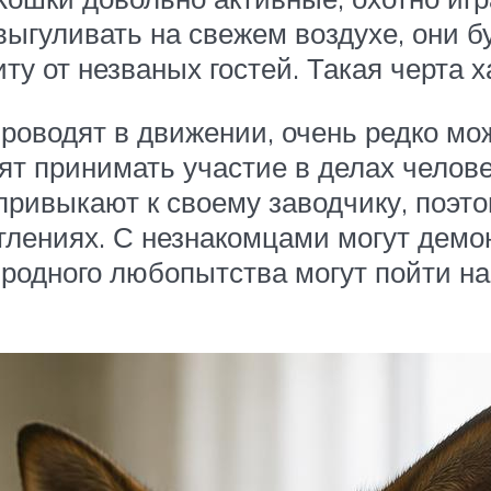
ыгуливать на свежем воздухе, они бу
ту от незваных гостей. Такая черта 
оводят в движении, очень редко мож
ят принимать участие в делах челове
привыкают к своему заводчику, поэт
атлениях. С незнакомцами могут дем
иродного любопытства могут пойти на
.