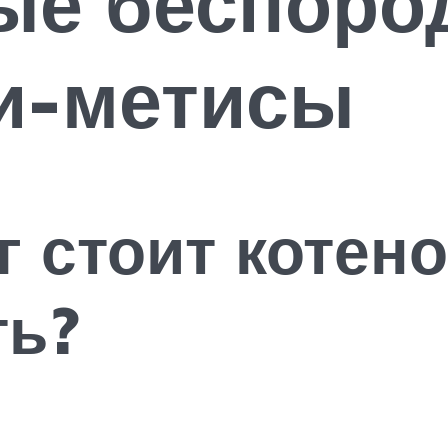
ые беспород
ки-метисы
 стоит котено
ть?