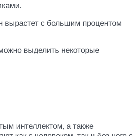
иками.
он вырастет с большим процентом
 можно выделить некоторые
ым интеллектом, а также
т как с человеком, так и без него с