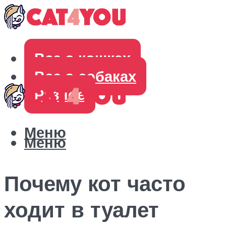
Все о кошках
Все о собаках
Разное
Меню
Меню
Почему кот часто
ходит в туалет