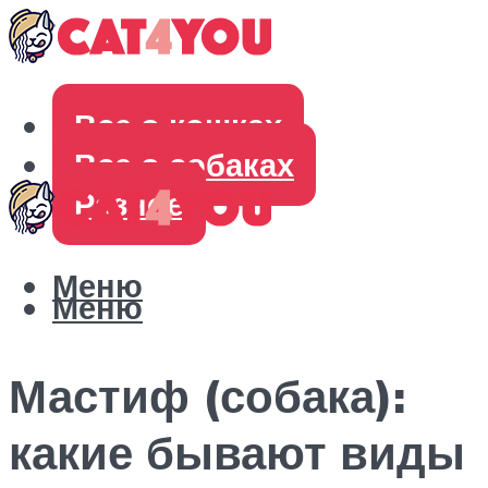
Все о кошках
Все о собаках
Разное
Меню
Меню
Мастиф (собака):
какие бывают виды