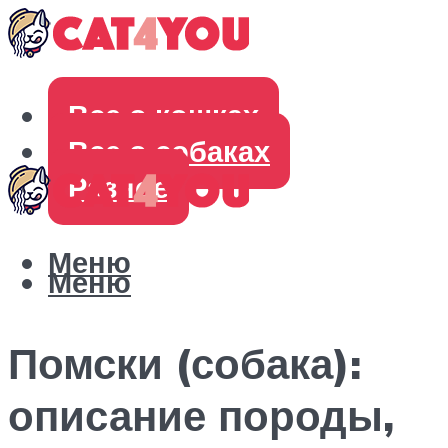
Все о кошках
Все о собаках
Разное
Меню
Меню
Помски (собака):
описание породы,