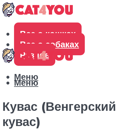
Все о кошках
Все о собаках
Разное
Меню
Меню
Кувас (Венгерский
кувас)