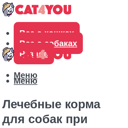
Все о кошках
Все о собаках
Разное
Меню
Меню
Лечебные корма
для собак при