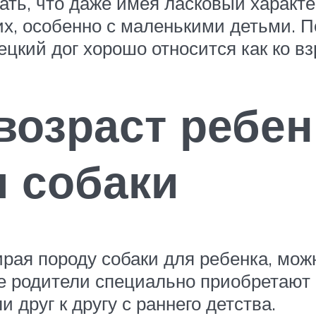
ть, что даже имея ласковый характе
их, особенно с маленькими детьми. П
цкий дог хорошо относится как ко взр
озраст ребен
 собаки
рая породу собаки для ребенка, можн
е родители специально приобретают ч
друг к другу с раннего детства.