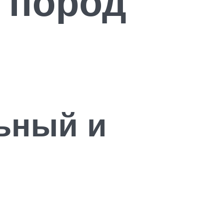
 пород
льный и