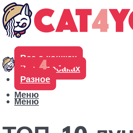
Все о кошках
Все о собаках
Разное
Меню
Меню