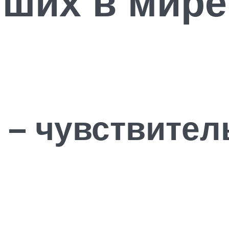
ших в мире
 – чувствите