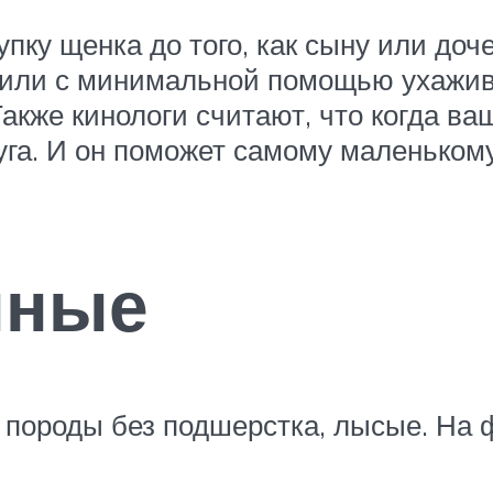
ку щенка до того, как сыну или доче
 или с минимальной помощью ухажива
Также кинологи считают, что когда ва
уга. И он поможет самому маленьком
нные
 породы без подшерстка, лысые. На 