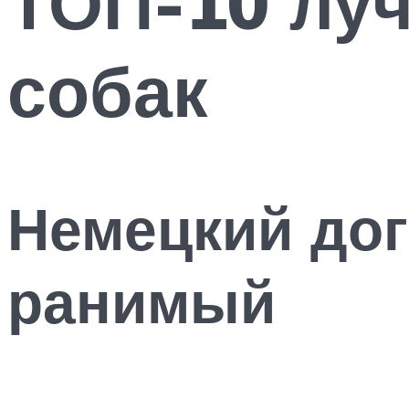
ТОП-10 луч
собак
Немецкий дог
ранимый