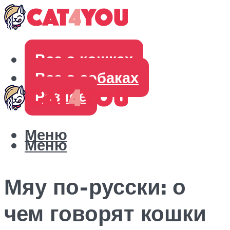
Все о кошках
Все о собаках
Разное
Меню
Меню
Мяу по-русски: о
чем говорят кошки