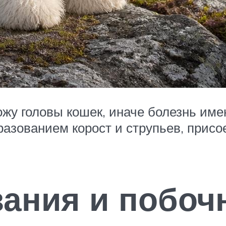
жу головы кошек, иначе болезнь имен
разованием корост и струпьев, прис
ания и побоч