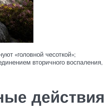
уют «головной чесоткой»;
оединением вторичного воспаления,
ные действия