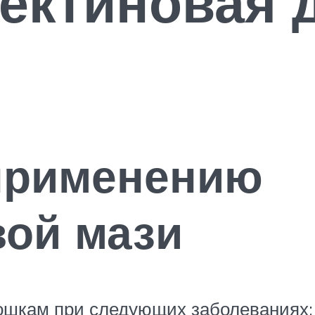
ектиновая 
 применению
вой мази
кошкам при следующих заболеваниях: