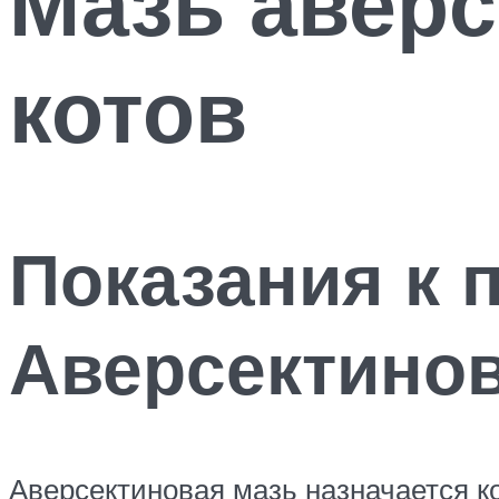
Мазь аверс
котов
Показания к
Аверсектино
Аверсектиновая мазь назначается 