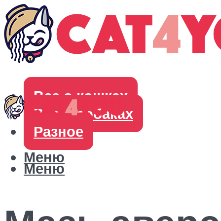
Все о кошках
Все о собаках
Разное
Меню
Меню