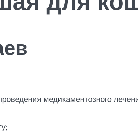
шая для ко
аев
роведения медикаментозного лечения
у;