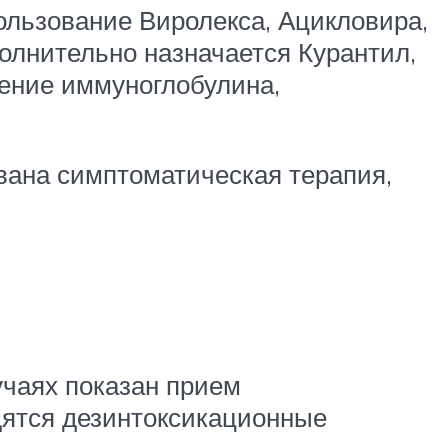
льзование Виролекса, Ацикловира,
олнительно назначается Курантил,
дение иммуноглобулина,
вана симптоматическая терапия,
учаях показан прием
дятся дезинтоксикационные