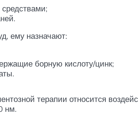
 средствами;
ней.
д, ему назначают:
ержащие борную кислоту/цинк;
аты.
нтозной терапии относится воздейс
0 нм.