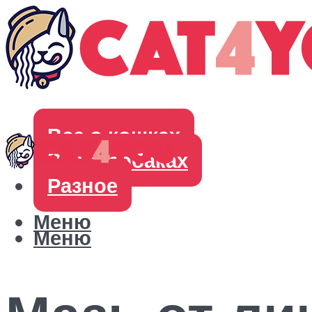
Все о кошках
Все о собаках
Разное
Меню
Меню