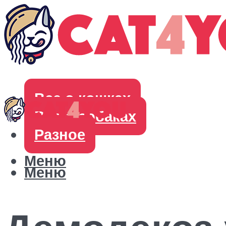
Все о кошках
Все о собаках
Разное
Меню
Меню