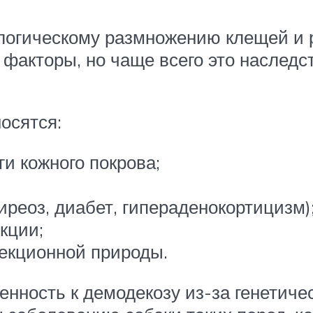
огическому размножению клещей и р
 факторы, но чаще всего это наслед
осятся:
и кожного покрова;
реоз, диабет, гипераденокортицизм)
кции;
екционной природы.
нность к демодекозу из-за генетичес