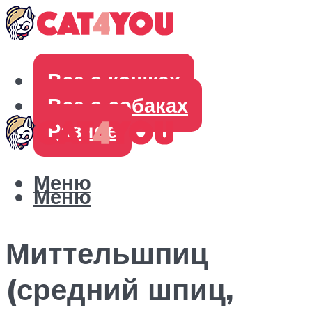
Все о кошках
Все о собаках
Разное
Меню
Меню
Миттельшпиц
(средний шпиц,